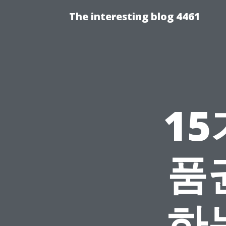
The interesting blog 4461
1
품
하