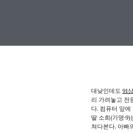
대낮인데도
91
리 가려놓고 전등
다. 컴퓨터 앞에
딸 소희(가명·9
쳐다본다. 아빠