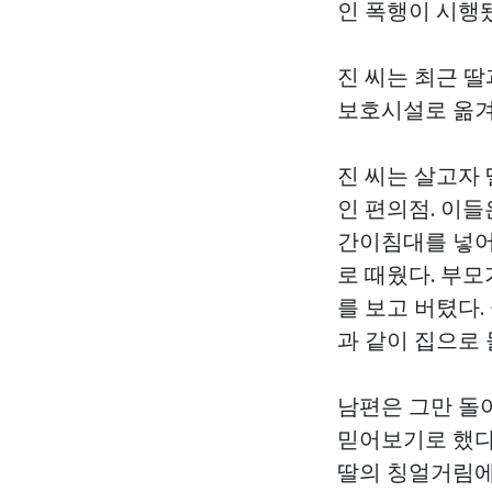
인 폭행이 시행됐
진 씨는 최근 
보호시설로 옮겨
진 씨는 살고자 
인 편의점. 이들
간이침대를 넣어
로 때웠다. 부
를 보고 버텼다.
과 같이 집으로
남편은 그만 돌아
믿어보기로 했다
딸의 칭얼거림에