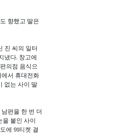
게도 향했고 딸은
닌 진 씨의 일터
지냈다. 창고에
 편의점 음식으
침대에서 휴대전화
이 없는 사이 딸
 남편을 한 번 더
눈을 붙인 사이
강도에
91티켓
결