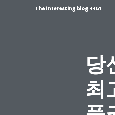
The interesting blog 4461
당
최
품