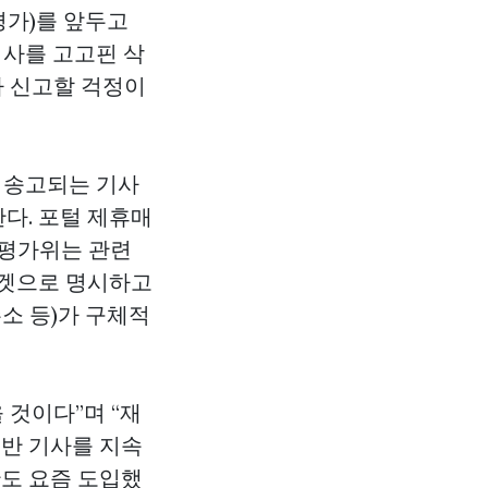
평가)를 앞두고
기사를
고고핀
삭
가 신고할 걱정이
에 송고되는 기사
다. 포털 제휴매
휴평가위는 관련
타겟으로 명시하고
소 등)가 구체적
 것이다”며 “재
위반 기사를 지속
안도 요즘 도입했