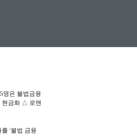
45명은 불법금융
 현금화 △ 로맨
를 ‘불법 금융