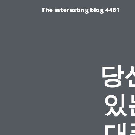
The interesting blog 4461
당
있
대