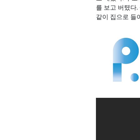
를 보고 버텼다.
같이 집으로 들