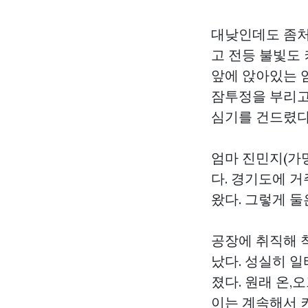
대낮인데도 좀처
고 전등 불빛도 
앞에 앉아있는 엄
잠투정을 부리고
심기를 건드렸다
엄마 진민지(가명
다. 경기도에 
왔다. 그렇게 둘
공장에 취직해 
났다. 성실히 
졌다. 원래 온
이는 계속해서 