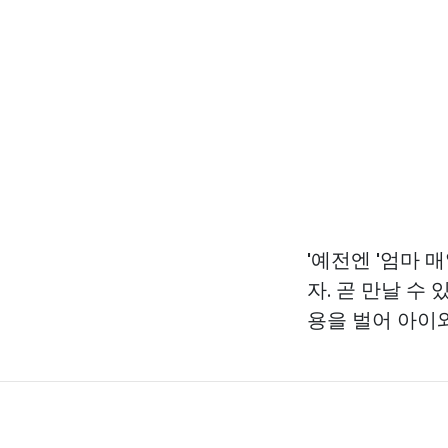
'예전엔 '엄마 
자. 곧 만날 수
용을 벌어 아이