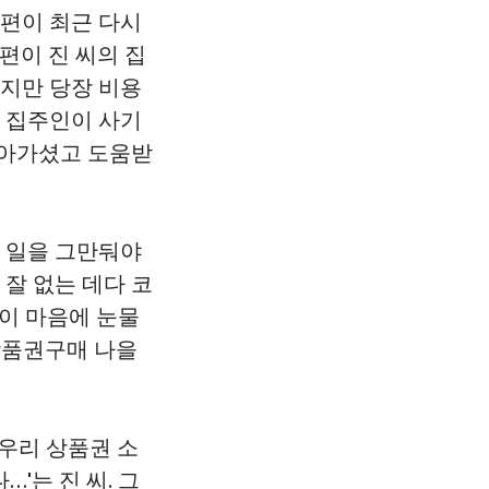
남편이 최근 다시
편이 진 씨의 집
싶지만 당장 비용
만 집주인이 사기
돌아가셨고 도움받
는 일을 그만둬야
 잘 없는 데다 코
아이 마음에 눈물
상품권구매
나을
 우리
상품권 소
'는 진 씨. 그