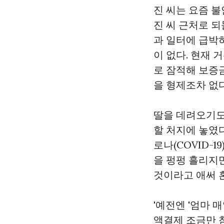
진 씨는 요즘 
진 씨 근처로 
과 일터에 급박
이 없다. 현재
로 잠적해 보증
을 형제조차 없다
딸을 데려오기도
할 처지에 놓였다
로나(COVID-
을 펑펑 흘리지
것이라고 애써 
'예전엔 '엄마 
액결제
조금만 참