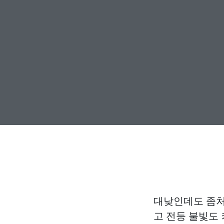
대낮인데도 좀처
고 전등 불빛도 