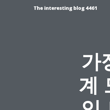
The interesting blog 4461
가
계
입