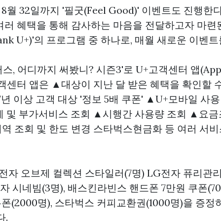
8월 32일까지 '필굿(Feel Good)' 이벤트도 진행한다
여러 혜택을 통해 감사하는 마음을 전달하고자 마련
ank U+)'의 프로그램 중 하나로, 매월 새로운 이벤
러스, 어디까지 써봤니? 시즌3'로 U+고객센터 앱(App
객센터 앱은 ▲대상이 지난 달 받은 혜택을 확인할 수
7년 이상 고객 대상 '정보 5배 쿠폰' ▲U+모바일 사용
제 및 부가서비스 조회 ▲시행간 사용량 조회 ▲요금
역 조회 및 한도 변경
스타벅스현금화
등 여러 서
전자 오브제 컬렉션 스타일러(7명) LG전자 퓨리관리
전자 시네빔(3명), 배스킨라빈스 핸드폰 7만원 쿠폰(70
 쿠폰(2000명), 스타벅스 커피교환권(1000명)을 증정
다.