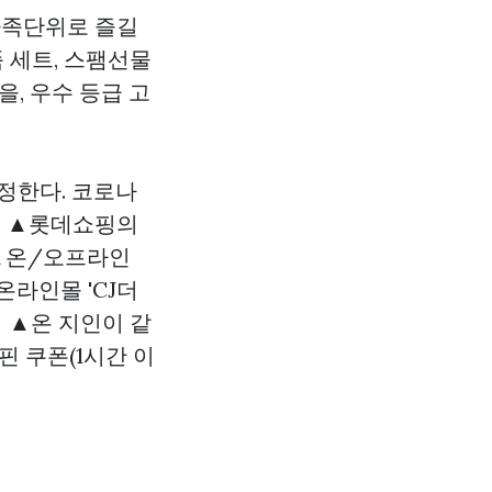
가족단위로 즐길
 세트, 스팸선물
을, 우수 등급 고
정한다. 코로나
택 ▲롯데쇼핑의
) ▲온/오프라인
온라인몰 'CJ더
이 ▲온 지인이 같
핀
쿠폰(1시간 이