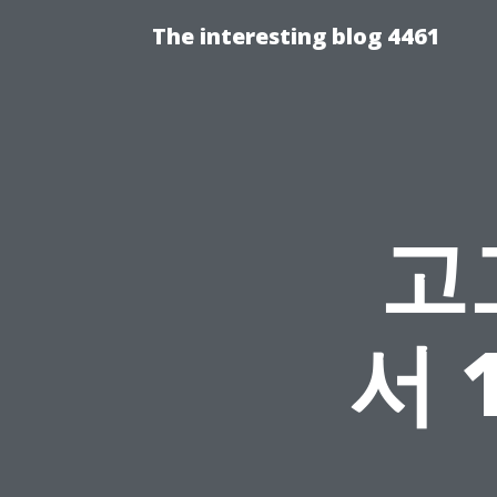
The interesting blog 4461
고
서 