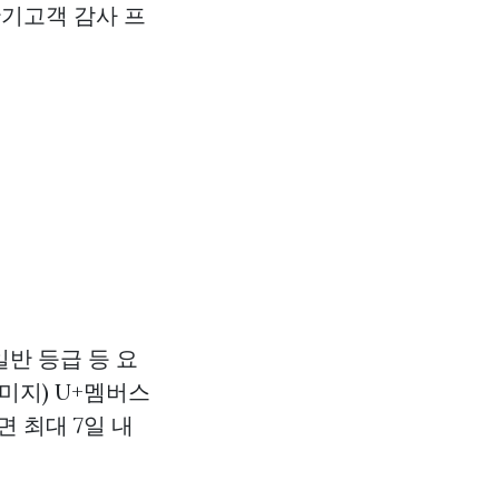
단기고객 감사 프
일반 등급 등 요
이미지) U+멤버스
 최대 7일 내