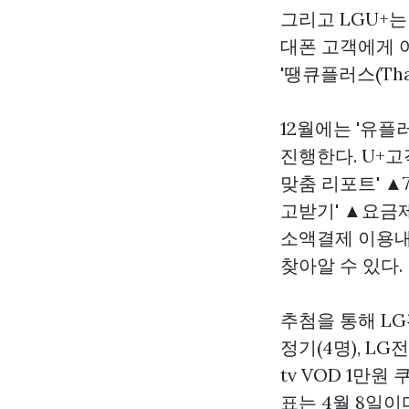
그리고 LGU+는 
대폰 고객에게 
'땡큐플러스(Th
12월에는 '유플
진행한다. U+고
맞춤 리포트' ▲
고받기' ▲요금
소액결제 이용내
찾아알 수 있다.
추첨을 통해 LG
정기(4명), LG
tv VOD 1만원
표는 4월 8일이