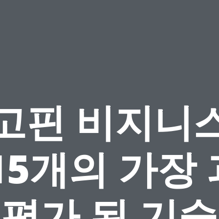
고핀 비지니
15개의 가장
평가 된 기술