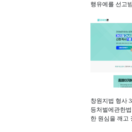
행유예를 선고받
창원지법 형사 
등처벌에관한법률
한 원심을 깨고 