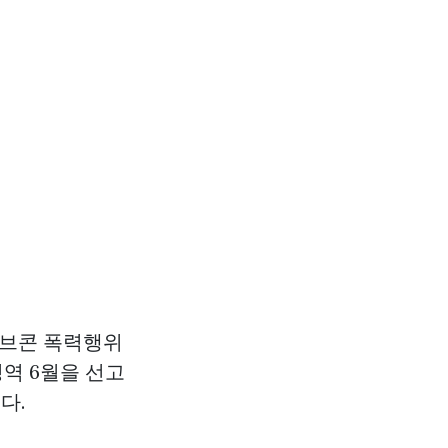
이브콘
폭력행위
역 6월을 선고
다.