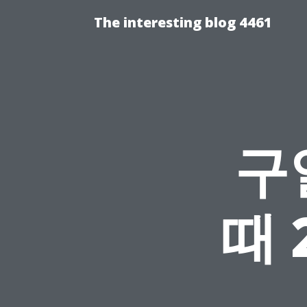
The interesting blog 4461
구
때