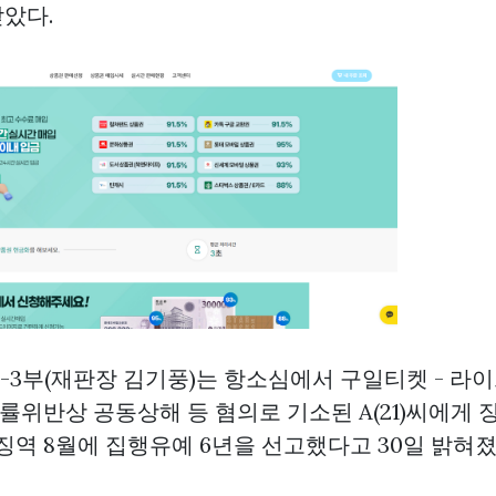
았다.
3-3부(재판장 김기풍)는 항소심에서
구일티켓 - 라
위반상 공동상해 등 혐의로 기소된 A(21)씨에게 징
징역 8월에 집행유예 6년을 선고했다고 30일 밝혀졌