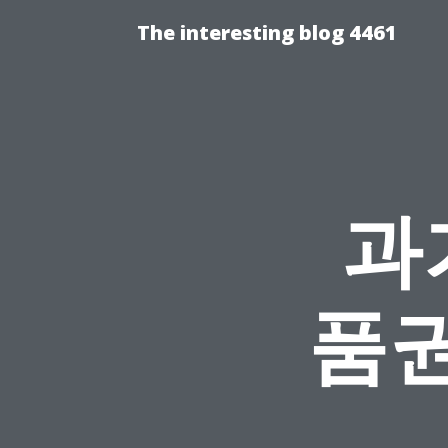
The interesting blog 4461
과
품권