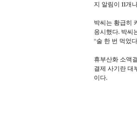
지 알림이 11개
박씨는 황급히 
응시했다. 박씨
“술 한 번 먹었
휴부산화 소액결
결제 사기란 대
이다.