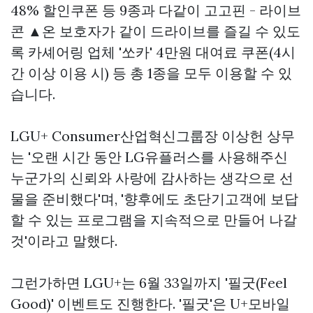
48% 할인쿠폰 등 9종과 다같이
고고핀 - 라이브
콘
▲온 보호자가 같이 드라이브를 즐길 수 있도
록 카셰어링 업체 '쏘카' 4만원 대여료 쿠폰(4시
간 이상 이용 시) 등 총 1종을 모두 이용할 수 있
습니다.
LGU+ Consumer산업혁신그룹장 이상헌 상무
는 '오랜 시간 동안 LG유플러스를 사용해주신
누군가의 신뢰와 사랑에 감사하는 생각으로 선
물을 준비했다'며, '향후에도 초단기고객에 보답
할 수 있는 프로그램을 지속적으로 만들어 나갈
것'이라고 말했다.
그런가하면 LGU+는 6월 33일까지 '필굿(Feel
Good)' 이벤트도 진행한다. '필굿'은 U+모바일