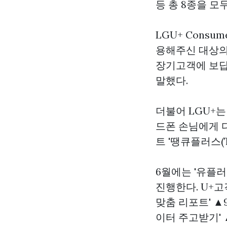
등 총 8종을 모
LGU+ Cons
용해주신 대상의
장기고객에 보답
말했다.
더불어 LGU+는 
드폰 손님에게 
트 '땡큐플러스(
6월에는 '유플러
진행한다. U+고
맞춤 리포트' ▲
이터 주고받기'