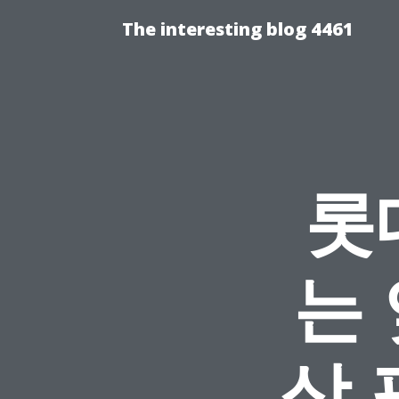
The interesting blog 4461
롯
는 
상 