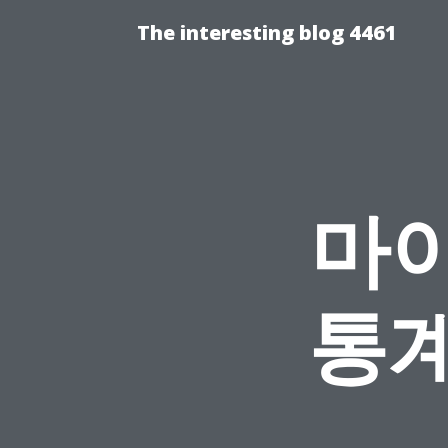
The interesting blog 4461
마이
통계