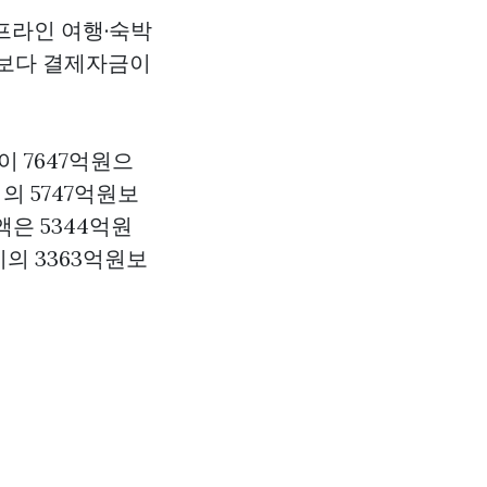
프라인 여행·숙박
전보다 결제자금이
 7647억원으
지의 5747억원보
은 5344억원
지의 3363억원보