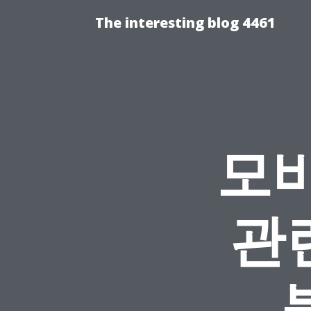
The interesting blog 4461
모
관