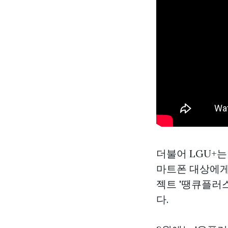
더불어 LGU+는 
마트폰 대상에게
젝트 '땡큐플러스
다.