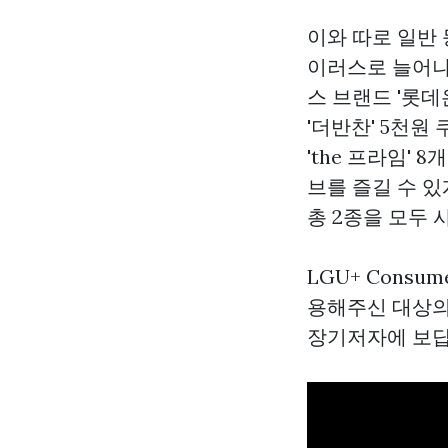
이와 따로 일반
이러스로 늘어나
스 브랜드 '롯데
'더반찬' 5천원
'the 프라임'
브를 즐길 수 있
총 2종을 모두 
LGU+ Cons
용해주신 대상의
장기저자에 보답