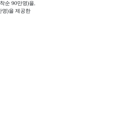
착순 90만명)을,
만명)을 제공한