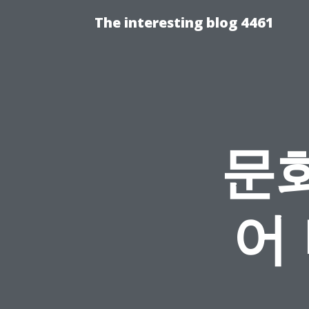
The interesting blog 4461
문화
어