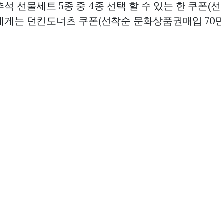
석 선물세트 5종 중 4종 선택 할 수 있는 한 쿠폰(선
에게는 던킨도너츠 쿠폰(선착순
문화상품권매입
70