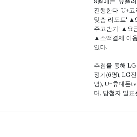
8월에는 '유플러
진행한다. U+고
맞춤 리포트' ▲
주고받기' ▲요
▲소액결제 이용
있다.
추첨을 통해 LG
정기(6명), LG
명), U+휴대폰t
며, 당첨자 발표는