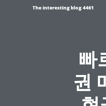
The interesting blog 4461
빠
권 
현