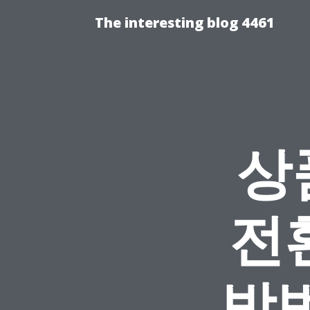
The interesting blog 4461
상
전
방법