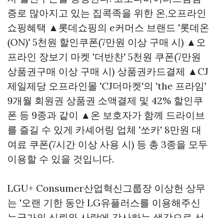
증로 많아지고 있는 집콕족을 위한 온,오프라인
쇼핑혜택 ▲롯데쇼핑의 e커머스 브랜드 '롯데온
(ON)' 5천원 할인쿠폰(7만원 이상 구매 시) ▲오
프라인 장보기 마켓 '더반찬' 5천원 쿠폰(7만원
상품권구매
이상 구매 시)
상품권카드결제
▲CJ
제일제당 오프라인몰 'CJ더마켓'의 'the 프라임'
9개월 회원권
상품권 소액결제
및 42% 할인쿠
폰 등 9종과 같이 ▲온 보호자가 함께 드라이브
를 즐길 수 있게 카셰어링 업체 '쏘카' 8만원 대
여료 쿠폰(7시간 이상 사용 시) 등 총 3종을 모두
이용할 수 있을 것입니다.
LGU+ Consumer산업혁신그룹장 이상헌 상무
는 '오랜 기한 동안 LG유플러스를 이용해주신
누군가의 신뢰와 사랑에 감사하는 생각으로 선