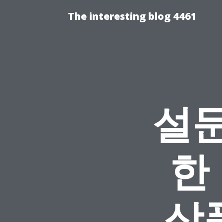
The interesting blog 4461
설문
한
상