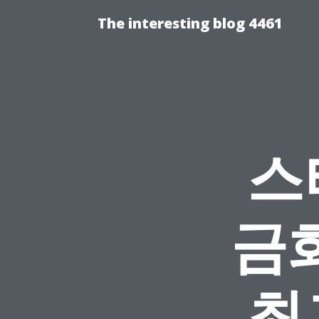
The interesting blog 4461
스
금
최