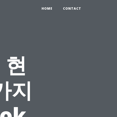
HOME
CONTACT
 현
가지
ok