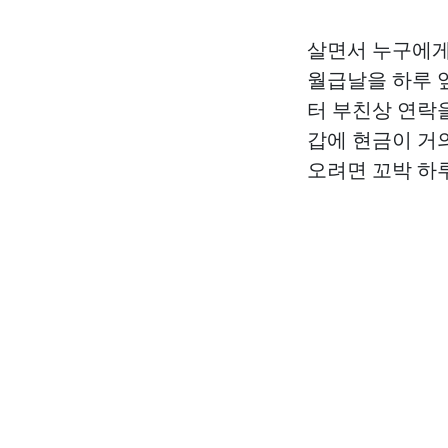
살면서 누구에게나
월급날을 하루 
터 부친상 연락을
갑에 현금이 거
오려면 꼬박 하