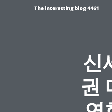
The interesting blog 4461
신
권
연