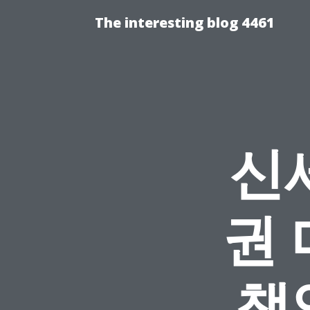
The interesting blog 4461
신
권
책