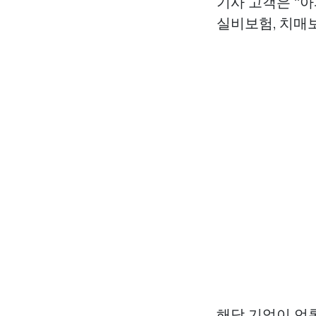
기사 고객은 “아
실비보험, 치매보
해당 기업이 언론