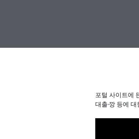
포털 사이트에 뜬
대출·깡 등에 대