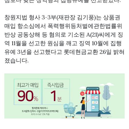
창원지법 형사 3-3부(재판장 김기풍)는
상품권
매입
항소심에서 폭력행위등처벌에관한법률위
반상 공동상해 등 혐의로 기소된 A(21)씨에게 징
역 11월을 선고한 원심을 깨고 징역 10월에 집행
유예 3년을 선고했다고
롯데현금교환
26일 밝혀
졌습니다.