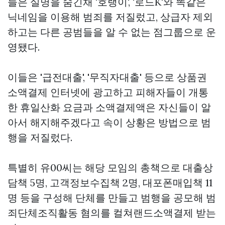
들은 실명을 숨긴채 '호랭이', '로드K'와 똑같은
닉네임을 이용해 범죄를 저질렀고, 상급자 제외
하고는 다른 공범들을 알 수 없는 점그룹으로 운
영됐다.
이들은 '급전대출', '무직자대출' 등으로
상품권
소액결제
인터넷에 광고하고 피해자들이 개통
한 휴일산화 요금과 소액결제액은 자신들이 알
아서 해지해주겠다고 속이 상황은 방법으로 범
행을 저질렀다.
특별히 유00씨는 해당 모임의 총책으로 대출상
담책 5명, 고객정보수집책 2명, 대포폰매입책 11
명 등을 구성해 단체를 만들고 범행을 공모해 범
죄단체조직활동 혐의를
컬쳐랜드소액결제
받는